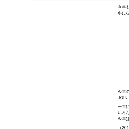
今年
冬に
今年
JOI
一年
いろ
今年
（20