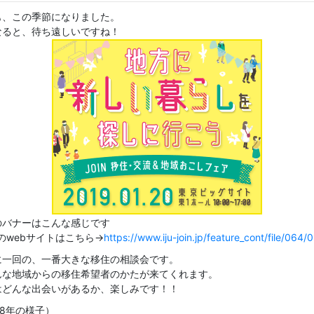
も、この季節になりました。
なると、待ち遠しいですね！
のバナーはこんな感じです
Nのwebサイトはこちら→
https://www.iju-join.jp/feature_cont/file/064/
に一回の、一番大きな移住の相談会です。
んな地域からの移住希望者のかたが来てくれます。
はどんな出会いがあるか、楽しみです！！
18年の様子）