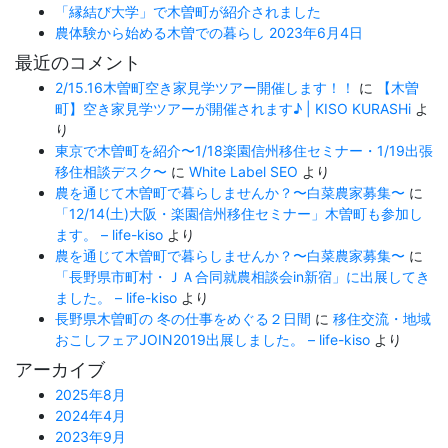
「縁結び大学」で木曽町が紹介されました
農体験から始める木曽での暮らし 2023年6月4日
最近のコメント
2/15.16木曽町空き家見学ツアー開催します！！
に
【木曽
町】空き家見学ツアーが開催されます♪ | KISO KURASHi
よ
り
東京で木曽町を紹介〜1/18楽園信州移住セミナー・1/19出張
移住相談デスク〜
に
White Label SEO
より
農を通じて木曽町で暮らしませんか？〜白菜農家募集〜
に
「12/14(土)大阪・楽園信州移住セミナー」木曽町も参加し
ます。 – life-kiso
より
農を通じて木曽町で暮らしませんか？〜白菜農家募集〜
に
「長野県市町村・ＪＡ合同就農相談会in新宿」に出展してき
ました。 – life-kiso
より
長野県木曽町の 冬の仕事をめぐる２日間
に
移住交流・地域
おこしフェアJOIN2019出展しました。 – life-kiso
より
アーカイブ
2025年8月
2024年4月
2023年9月