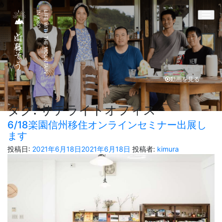
IN KISO
LIFE WITH THE MOUNTAIN
Togg
山と暮らそう
動画を見る
タグ:
サテライトオフィス
6/18楽園信州移住オンラインセミナー出展し
ます
投稿日:
2021年6月18日
2021年6月18日
投稿者:
kimura