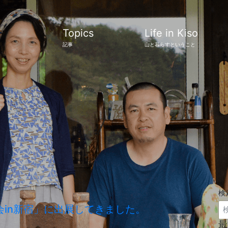
Topics
Life in Kiso
記事
山と暮らすということ
検
in新宿」に出展してきました。
最