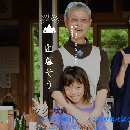
IN KISO
LIFE WITH THE MOUNTAIN
山と暮らそう
タグ:
就農
「長野県市町村・ＪＡ合同就農相談会
投稿日:
2019年9月11日
投稿者:
kimura