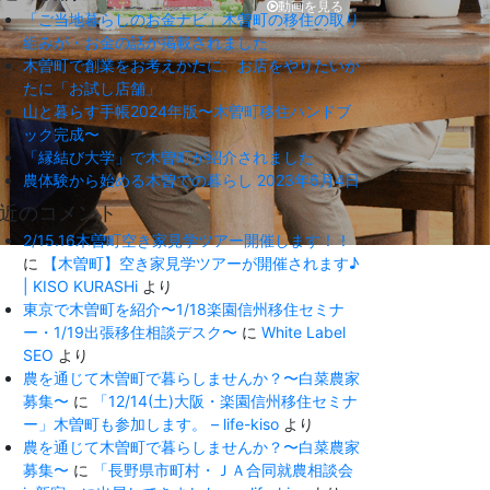
動画を見る
「ご当地暮らしのお金ナビ」木曽町の移住の取り
組みが・お金の話が掲載されました
木曽町で創業をお考えかたに、お店をやりたいか
たに「お試し店舗」
山と暮らす手帳2024年版〜木曽町移住ハンドブ
ック完成〜
「縁結び大学」で木曽町が紹介されました
農体験から始める木曽での暮らし 2023年6月4日
近のコメント
2/15.16木曽町空き家見学ツアー開催します！！
に
【木曽町】空き家見学ツアーが開催されます♪
| KISO KURASHi
より
東京で木曽町を紹介〜1/18楽園信州移住セミナ
ー・1/19出張移住相談デスク〜
に
White Label
SEO
より
農を通じて木曽町で暮らしませんか？〜白菜農家
募集〜
に
「12/14(土)大阪・楽園信州移住セミナ
ー」木曽町も参加します。 – life-kiso
より
農を通じて木曽町で暮らしませんか？〜白菜農家
募集〜
に
「長野県市町村・ＪＡ合同就農相談会