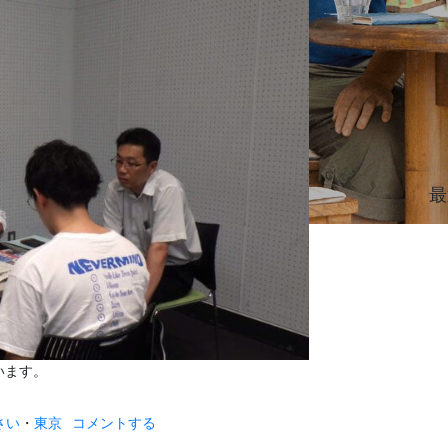
最
います。
さい
・
東京
コメントする