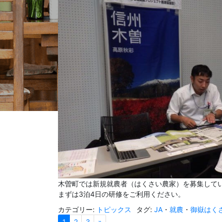
木曽町では新規就農者（はくさい農家）を募集して
まずは3泊4日の研修をご利用ください。
カテゴリー:
トピックス
タグ:
JA
・
就農
・
御嶽はく
Next page
1
2
3
»