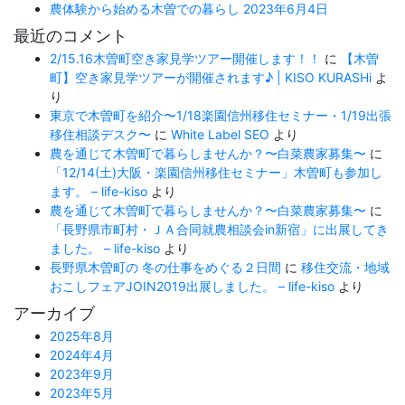
農体験から始める木曽での暮らし 2023年6月4日
最近のコメント
2/15.16木曽町空き家見学ツアー開催します！！
に
【木曽
町】空き家見学ツアーが開催されます♪ | KISO KURASHi
よ
り
東京で木曽町を紹介〜1/18楽園信州移住セミナー・1/19出張
移住相談デスク〜
に
White Label SEO
より
農を通じて木曽町で暮らしませんか？〜白菜農家募集〜
に
「12/14(土)大阪・楽園信州移住セミナー」木曽町も参加し
ます。 – life-kiso
より
農を通じて木曽町で暮らしませんか？〜白菜農家募集〜
に
「長野県市町村・ＪＡ合同就農相談会in新宿」に出展してき
ました。 – life-kiso
より
長野県木曽町の 冬の仕事をめぐる２日間
に
移住交流・地域
おこしフェアJOIN2019出展しました。 – life-kiso
より
アーカイブ
2025年8月
2024年4月
2023年9月
2023年5月