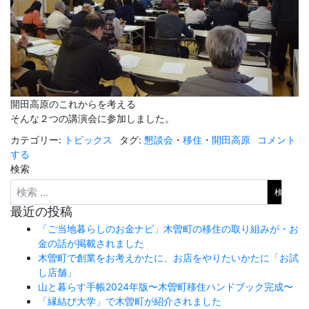
開田高原のこれからを考える
そんな２つの講演会に参加しました。
カテゴリー:
トピックス
タグ:
懇談会
・
移住
・
開田高原
コメント
する
検索
最近の投稿
「ご当地暮らしのお金ナビ」木曽町の移住の取り組みが・お
金の話が掲載されました
木曽町で創業をお考えかたに、お店をやりたいかたに「お試
し店舗」
山と暮らす手帳2024年版〜木曽町移住ハンドブック完成〜
「縁結び大学」で木曽町が紹介されました