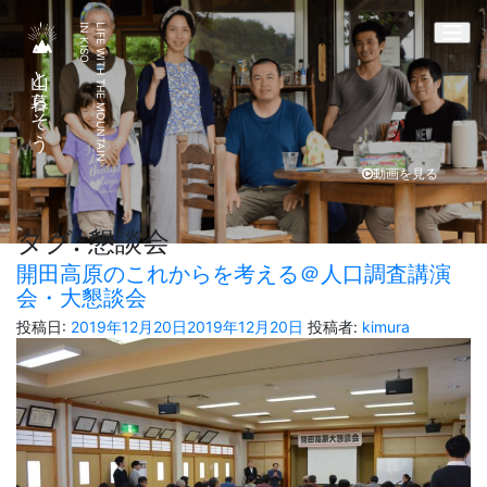
IN KISO
LIFE WITH THE MOUNTAIN
Togg
山と暮らそう
動画を見る
タグ:
懇談会
開田高原のこれからを考える＠人口調査講演
会・大懇談会
投稿日:
2019年12月20日
2019年12月20日
投稿者:
kimura